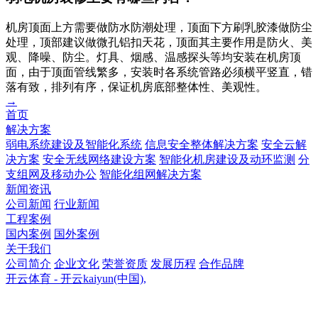
机房顶面上方需要做防水防潮处理，顶面下方刷乳胶漆做防尘
处理，顶部建议做微孔铝扣天花，顶面其主要作用是防火、美
观、降噪、防尘。灯具、烟感、温感探头等均安装在机房顶
面，由于顶面管线繁多，安装时各系统管路必须横平竖直，错
落有致，排列有序，保证机房底部整体性、美观性。
→
首页
解决方案
弱电系统建设及智能化系统
信息安全整体解决方案
安全云解
决方案
安全无线网络建设方案
智能化机房建设及动环监测
分
支组网及移动办公
智能化组网解决方案
新闻资讯
公司新闻
行业新闻
工程案例
国内案例
国外案例
关于我们
公司简介
企业文化
荣誉资质
发展历程
合作品牌
开云体育 - 开云kaiyun(中国),
开云体育 - 开云kaiyun(中国),