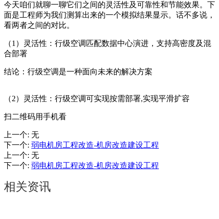
今天咱们就聊一聊它们之间的灵活性及可靠性和节能效果。下
面是工程师为我们测算出来的一个模拟结果显示。话不多说，
看两者之间的对比。
（1）灵活性：行级空调匹配数据中心演进，支持高密度及混
合部署
结论：行级空调是一种面向未来的解决方案
（2）灵活性：行级空调可实现按需部署,实现平滑扩容
扫二维码用手机看
上一个
:
无
下一个
:
弱电机房工程改造-机房改造建设工程
上一个
:
无
下一个
:
弱电机房工程改造-机房改造建设工程
相关资讯